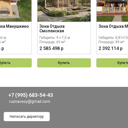
ыха Манушкино
Зона Отдыха
Зона Отдыха 
Смоленская
×6 м.
Габариты: 9 × 7,5 м.
Габариты: 8,81×10
6 м²
Площадь: 65 м²
Площадь: 89 м²
 р
2 585 498 р
2 392 114 р
Купить
Купить
Купит
+7 (995) 683-54-43
rusnavesy@gmail.com
Написать директору