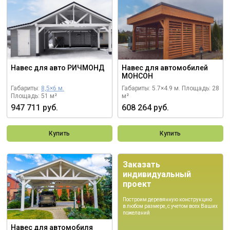
Навес для авто РИЧМОНД
Навес для автомобилей
МОНСОН
Габариты:
8,5×6 м.
Габариты: 5.7×4.9 м.
Площадь: 28
Площадь: 51 м²
м²
947 711 руб.
608 264 руб.
Купить
Купить
Заказать
индивидуальный
проект
Построим деревянную конструкцию
в любом размере, с учетом всех Ваших
пожеланий
Навес для автомобиля