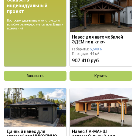
индивидуальный
проект
Построим деревянную конструкцию
в любом размере, с учетом всех Ваших
пожеланий
Навес для автомобилей
ЭДЕМ под ключ
Габариты:
5,5×8 м.
Площадь: 44 м²
907 410 руб.
Заказать
Купить
Дачный навес для
Навес ЛА-МАНШ