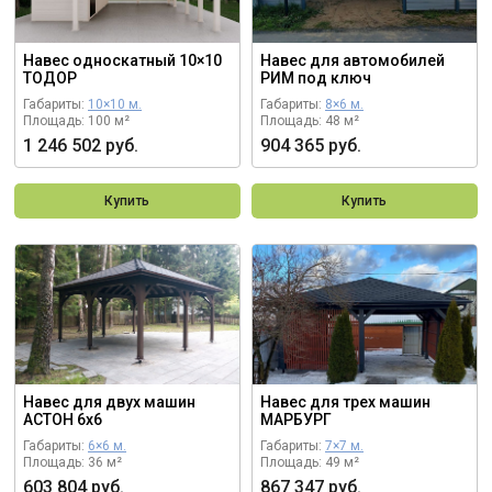
Навес односкатный 10×10
Навес для автомобилей
ТОДОР
РИМ под ключ
Габариты:
10×10 м.
Габариты:
8×6 м.
Площадь: 100 м²
Площадь: 48 м²
1 246 502 руб.
904 365 руб.
Купить
Купить
Навес для двух машин
Навес для трех машин
АСТОН 6х6
МАРБУРГ
Габариты:
6×6 м.
Габариты:
7×7 м.
Площадь: 36 м²
Площадь: 49 м²
603 804 руб.
867 347 руб.