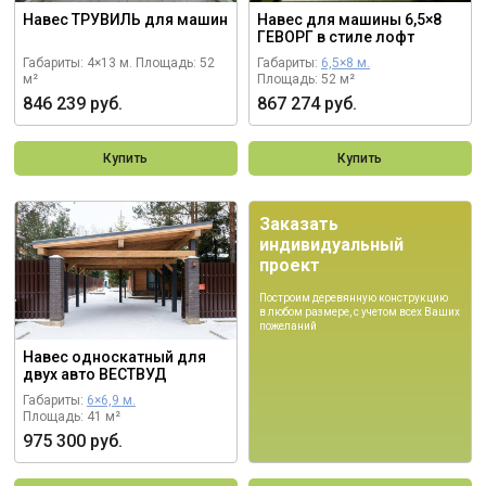
Навес ТРУВИЛЬ для машин
Навес для машины 6,5×8
ГЕВОРГ в стиле лофт
Габариты: 4×13 м.
Площадь: 52
Габариты:
6,5×8 м.
м²
Площадь: 52 м²
846 239 руб.
867 274 руб.
Купить
Купить
Заказать
индивидуальный
проект
Построим деревянную конструкцию
в любом размере, с учетом всех Ваших
пожеланий
Навес односкатный для
двух авто ВЕСТВУД
Габариты:
6×6,9 м.
Площадь: 41 м²
975 300 руб.