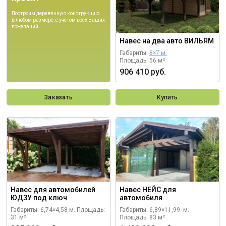
Построим деревянную конструкцию
в любом размере, с учетом всех Ваших
пожеланий
Навес на два авто ВИЛЬЯМ
Габариты:
8×7 м.
Площадь: 56 м²
906 410 руб.
Заказать
Купить
Навес для автомобилей
Навес НЕЙС для
ЮДЗУ под ключ
автомобиля
Габариты: 6,74×4,58 м.
Площадь:
Габариты: 6,89×11,99 м.
31 м²
Площадь: 83 м²