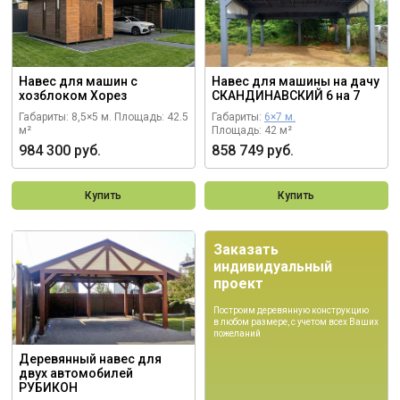
Навес для машин с
Навес для машины на дачу
хозблоком Хорез
СКАНДИНАВСКИЙ 6 на 7
Габариты: 8,5×5 м.
Площадь: 42.5
Габариты:
6×7 м.
м²
Площадь: 42 м²
984 300 руб.
858 749 руб.
Купить
Купить
Заказать
индивидуальный
проект
Построим деревянную конструкцию
в любом размере, с учетом всех Ваших
пожеланий
Деревянный навес для
двух автомобилей
РУБИКОН