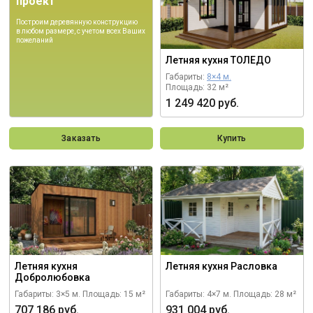
проект
Построим деревянную конструкцию
в любом размере, с учетом всех Ваших
пожеланий
Летняя кухня ТОЛЕДО
Габариты:
8×4 м.
Площадь: 32 м²
1 249 420 руб.
Заказать
Купить
Летняя кухня
Летняя кухня Расловка
Добролюбовка
Габариты: 3×5 м.
Площадь: 15 м²
Габариты: 4×7 м.
Площадь: 28 м²
707 186 руб.
931 004 руб.