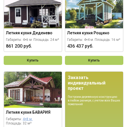
Летняя кухня Деденево
Летняя кухня Рощино
Габариты: 4×6 м.
Площадь: 24 м²
Габариты: 4×4 м.
Площадь: 16 м²
861 200 руб.
436 437 руб.
Купить
Купить
Заказать
индивидуальный
проект
Построим деревянную конструкцию
в любом размере, с учетом всех Ваших
пожеланий
Летняя кухня БАВАРИЯ
Габариты:
4×8 м.
Площадь: 32 м²