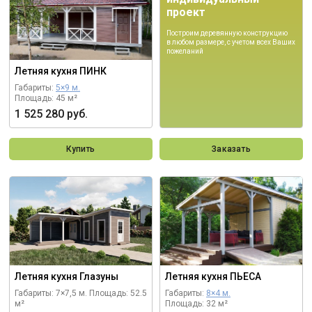
проект
Построим деревянную конструкцию
в любом размере, с учетом всех Ваших
пожеланий
Летняя кухня ПИНК
Габариты:
5×9 м.
Площадь: 45 м²
1 525 280 руб.
Купить
Заказать
Летняя кухня Глазуны
Летняя кухня ПЬЕСА
Габариты: 7×7,5 м.
Площадь: 52.5
Габариты:
8×4 м.
м²
Площадь: 32 м²