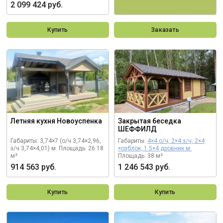
2 099 424 руб.
Купить
Заказать
Летняя кухня Новоуспенка
Закрытая беседка
ШЕФФИЛД
Габариты: 3,74×7 (о/ч 3,74×2,96,
Габариты:
4×4 о/ч, 2×4 з/ч, 2×4
з/ч 3,74×4,01) м.
Площадь: 26.18
×озблок, 1.5×4 дровник м.
м²
Площадь: 38 м²
914 563 руб.
1 246 543 руб.
Купить
Купить