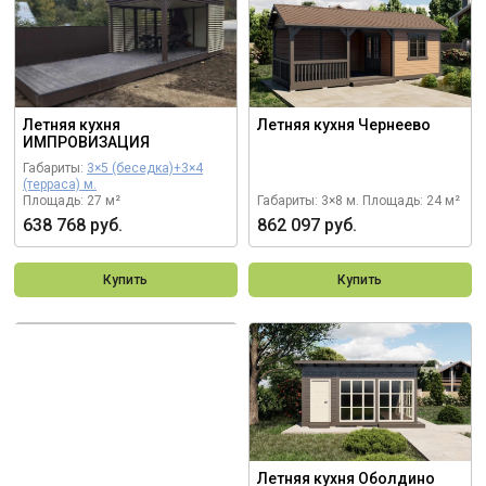
Летняя кухня
Летняя кухня Чернеево
ИМПРОВИЗАЦИЯ
Габариты:
3×5 (беседка)+3×4
(терраса) м.
Площадь: 27 м²
Габариты: 3×8 м.
Площадь: 24 м²
638 768 руб.
862 097 руб.
Купить
Купить
Заказать
индивидуальный
проект
Построим деревянную конструкцию
в любом размере, с учетом всех Ваших
пожеланий
Летняя кухня Оболдино