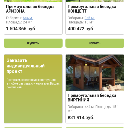
Прямоугольная беседка
Прямоугольная беседка
АРИЗОНА
КОНЦЕПТ
Габариты:
6×4 м.
Габариты:
3×5 м.
Площадь: 24 м²
Площадь: 15 м²
1 504 366 руб.
400 472 руб.
Купить
Купить
Заказать
индивидуальный
проект
Построим деревянную конструкцию
в любом размере, с учетом всех Ваших
пожеланий
Прямоугольная беседка
ВИРГИНИЯ
Габариты: 4×4 м.
Площадь: 15.1
м²
831 914 руб.