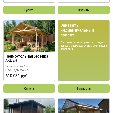
Купить
Купить
Заказать
индивидуальный
проект
Построим деревянную конструкцию
в любом размере, с учетом всех Ваших
пожеланий
Прямоугольная беседка
АКЦЕНТ
Габариты:
6×4 м.
Площадь: 24 м²
610 031 руб.
Купить
Заказать