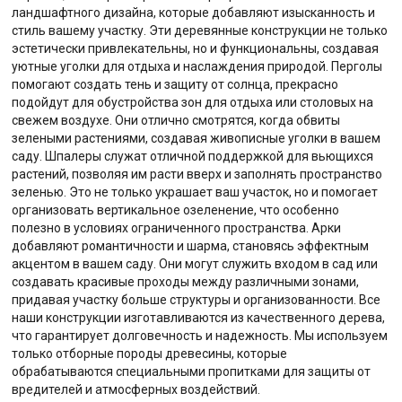
ландшафтного дизайна, которые добавляют изысканность и
стиль вашему участку. Эти деревянные конструкции не только
эстетически привлекательны, но и функциональны, создавая
уютные уголки для отдыха и наслаждения природой. Перголы
помогают создать тень и защиту от солнца, прекрасно
подойдут для обустройства зон для отдыха или столовых на
свежем воздухе. Они отлично смотрятся, когда обвиты
зелеными растениями, создавая живописные уголки в вашем
саду. Шпалеры служат отличной поддержкой для вьющихся
растений, позволяя им расти вверх и заполнять пространство
зеленью. Это не только украшает ваш участок, но и помогает
организовать вертикальное озеленение, что особенно
полезно в условиях ограниченного пространства. Арки
добавляют романтичности и шарма, становясь эффектным
акцентом в вашем саду. Они могут служить входом в сад или
создавать красивые проходы между различными зонами,
придавая участку больше структуры и организованности. Все
наши конструкции изготавливаются из качественного дерева,
что гарантирует долговечность и надежность. Мы используем
только отборные породы древесины, которые
обрабатываются специальными пропитками для защиты от
вредителей и атмосферных воздействий.