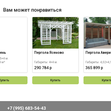
Вам может понравиться
Сень
Пергола Ясеново
Пергола Авер
5×4 м.
4 м²
Габариты: 4×4 м.
Габариты: 4,02×4,
р
290 784 р
365 899 р
Купить
Купить
Купит
+7 (995) 683-54-43