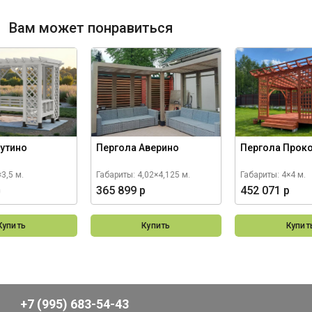
Вам может понравиться
Кутино
Пергола Аверино
Пергола Прок
3,5 м.
Габариты: 4,02×4,125 м.
Габариты: 4×4 м.
р
365 899 р
452 071 р
Купить
Купить
Купит
+7 (995) 683-54-43