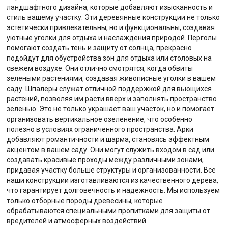
ландшафтного дизайна, которые добавляют изысканность и
стиль вашему участку. Эти деревянные конструкции не только
эстетически привлекательны, но и функциональны, создавая
уютные уголки для отдыха и наслаждения природой. Перголы
помогают создать тень и защиту от солнца, прекрасно
подойдут для обустройства зон для отдыха или столовых на
свежем воздухе. Они отлично смотрятся, когда обвиты
зелеными растениями, создавая живописные уголки в вашем
саду. Шпалеры служат отличной поддержкой для вьющихся
растений, позволяя им расти вверх и заполнять пространство
зеленью. Это не только украшает ваш участок, но и помогает
организовать вертикальное озеленение, что особенно
полезно в условиях ограниченного пространства. Арки
добавляют романтичности и шарма, становясь эффектным
акцентом в вашем саду. Они могут служить входом в сад или
создавать красивые проходы между различными зонами,
придавая участку больше структуры и организованности. Все
наши конструкции изготавливаются из качественного дерева,
что гарантирует долговечность и надежность. Мы используем
только отборные породы древесины, которые
обрабатываются специальными пропитками для защиты от
вредителей и атмосферных воздействий.