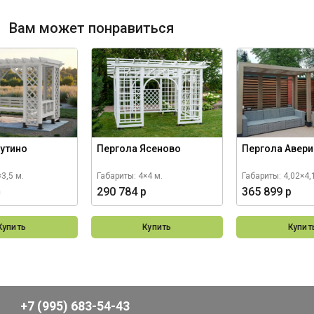
Вам может понравиться
Кутино
Пергола Ясеново
Пергола Авер
3,5 м.
Габариты: 4×4 м.
Габариты: 4,02×4,
р
290 784 р
365 899 р
Купить
Купить
Купит
+7 (995) 683-54-43