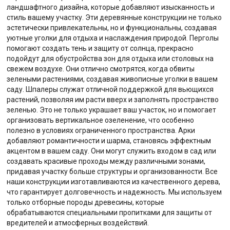
ландшафтного дизайна, которые добавляют изысканность и
стиль вашему участку. Эти деревянные конструкции не только
эстетически привлекательны, но и функциональны, создавая
уютные уголки для отдыха и наслаждения природой. Перголы
помогают создать тень и защиту от солнца, прекрасно
подойдут для обустройства зон для отдыха или столовых на
свежем воздухе. Они отлично смотрятся, когда обвиты
зелеными растениями, создавая живописные уголки в вашем
саду. Шпалеры служат отличной поддержкой для вьющихся
растений, позволяя им расти вверх и заполнять пространство
зеленью. Это не только украшает ваш участок, но и помогает
организовать вертикальное озеленение, что особенно
полезно в условиях ограниченного пространства. Арки
добавляют романтичности и шарма, становясь эффектным
акцентом в вашем саду. Они могут служить входом в сад или
создавать красивые проходы между различными зонами,
придавая участку больше структуры и организованности. Все
наши конструкции изготавливаются из качественного дерева,
что гарантирует долговечность и надежность. Мы используем
только отборные породы древесины, которые
обрабатываются специальными пропитками для защиты от
вредителей и атмосферных воздействий.